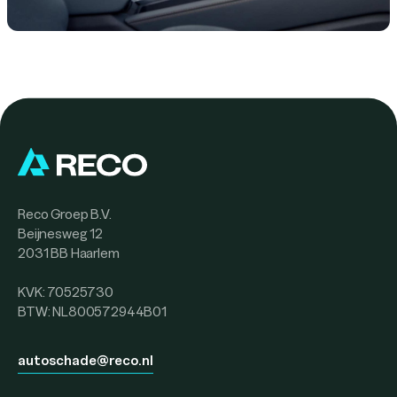
Reco Groep B.V.
Beijnesweg 12
2031 BB Haarlem
KVK: 70525730
BTW: NL800572944B01
autoschade@reco.nl