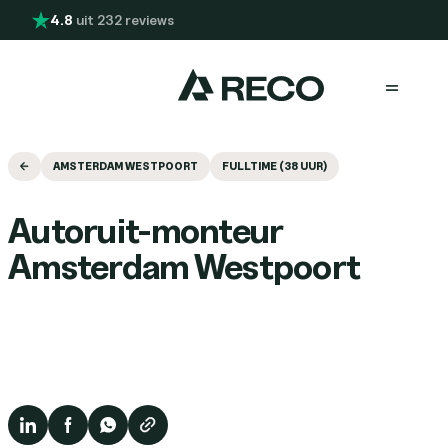
Overslaan en naar de inhoud gaan
4.8
uit 232 reviews
Menu
AMSTERDAM WESTPOORT
FULLTIME (38 UUR)
Autoruit-monteur
Amsterdam Westpoort