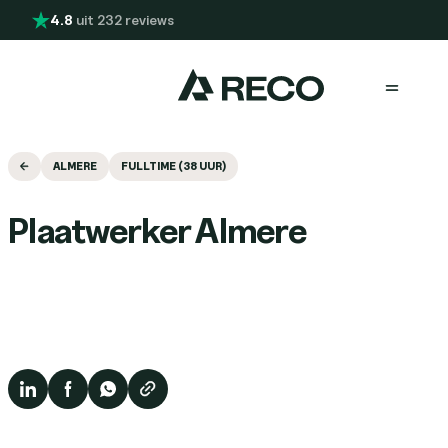
Overslaan en naar de inhoud gaan
4.8
uit 232 reviews
Menu
ALMERE
FULLTIME (38 UUR)
Plaatwerker Almere