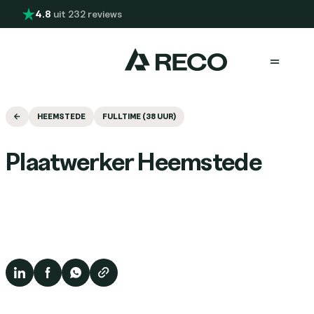
Overslaan en naar de inhoud gaan
4.8
uit 232 reviews
Menu
HEEMSTEDE
FULLTIME (38 UUR)
Plaatwerker Heemstede