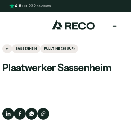
Overslaan en naar de inhoud gaan
4.8
uit 232 reviews
Menu
SASSENHEIM
FULLTIME (38 UUR)
Plaatwerker Sassenheim