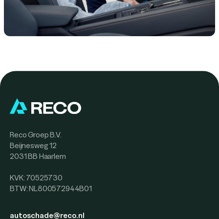
Reco Groep B.V.
Beijnesweg 12
2031 BB Haarlem
KVK: 70525730
BTW: NL800572944B01
autoschade@reco.nl