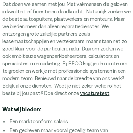
Dat doen we samen met jou. Met vakmensen die geloven
in kwaliteit, efficiëntie en daadkracht. Natuurlijk zoeken we
de beste autospuiters, plaatwerkers en monteurs. Maar
we bieden meer dan alleen reparatiediensten. We
ontzorgen grote zakelijke partners zoals
leasemaatschappijen en verzekeraars, maar staan net zo
goed klaar voor de particuliere rijder. Daarom zoeken we
ook ambitieuze wagenparkbeheerders, calculators en
specialisten in remarketing. Bij RECO krijg je de ruimte om
te groeien en werk je met professionele systemen in een
modern team. Benieuwd naar de breedte van ons werk?
Bekijk al onze diensten. Weet je niet zeker welke rol het
beste bij jou past? Doe direct onze
vacaturetest
.
Wat wij bieden:
Een marktconform salaris
Een gedreven maar vooral gezellig team van